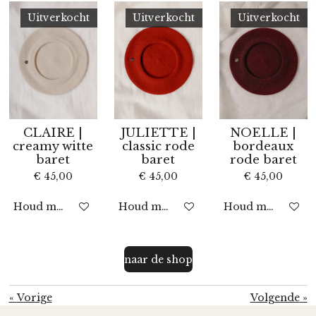
Uitverkocht
Uitverkocht
Uitverkocht
CLAIRE |
JULIETTE |
NOELLE |
creamy witte
classic rode
bordeaux
baret
baret
rode baret
€ 45,00
€ 45,00
€ 45,00
Houd mij op de hoogte
Houd mij op de hoogte
Houd mij op de 
naar de shop
«
Vorige
Volgende
»