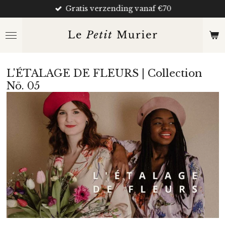
Gratis verzending vanaf €70
Ga
direct
naar
de
hoofdinhoud
L'ÉTALAGE DE FLEURS | Collection
Nō. 05