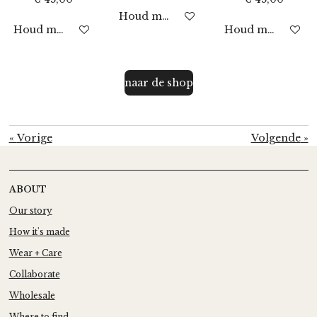
Houd mij op de hoogte
Houd mij op de hoogte
Houd mij op de 
naar de shop
«
Vorige
Volgende
»
ABOUT
Our story
How it's made
Wear + Care
Collaborate
Wholesale
Where to find