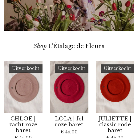
Shop
L'Étalage de Fleurs
Uitverkocht
Uitverkocht
Uitverkocht
CHLOE |
LOLA | fel
JULIETTE |
zacht roze
roze baret
classic rode
baret
baret
€ 45,00
€ 45,00
€ 45,00