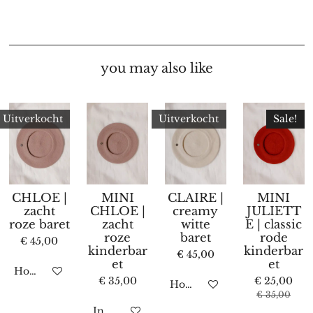
you may also like
Uitverkocht
Uitverkocht
Sale!
CHLOE |
MINI
CLAIRE |
MINI
zacht
CHLOE |
creamy
JULIETT
roze baret
zacht
witte
E | classic
roze
baret
rode
€ 45,00
kinderbar
kinderbar
€ 45,00
et
et
Houd mij op de hoogte
€ 35,00
€ 25,00
Houd mij op de hoogte
€ 35,00
In winkelwagen