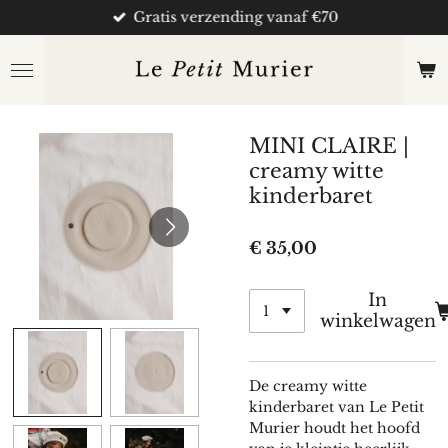
Gratis verzending vanaf €70
Ga
direct
naar
de
hoofdinhoud
MINI CLAIRE |
creamy witte
kinderbaret
€ 35,00
In
winkelwagen
De creamy witte
kinderbaret van Le Petit
Murier houdt het hoofd