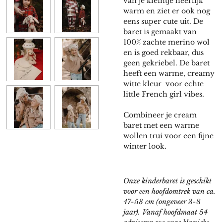
van je kleintje heerlijk
warm en ziet er ook nog
eens super cute uit. De
baret is gemaakt van
100% zachte merino wol
en is goed rekbaar, dus
geen gekriebel. De baret
heeft een warme, creamy
witte kleur voor echte
little French girl vibes.
Combineer je cream
baret met een warme
wollen trui voor een fijne
winter look.
Onze kinderbaret is geschikt
voor een hoofdomtrek van ca.
47-53 cm (ongeveer 3-8
jaar). Vanaf hoofdmaat 54