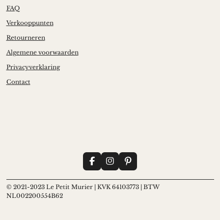
FAQ
Verkooppunten
Retourneren
Algemene voorwaarden
Privacyverklaring
Contact
F
I
P
a
n
i
c
s
n
© 2021-2023 Le Petit Murier |
KVK 64103773 | BTW
e
t
t
b
a
e
NL002200554B62
o
g
r
o
r
e
k
a
s